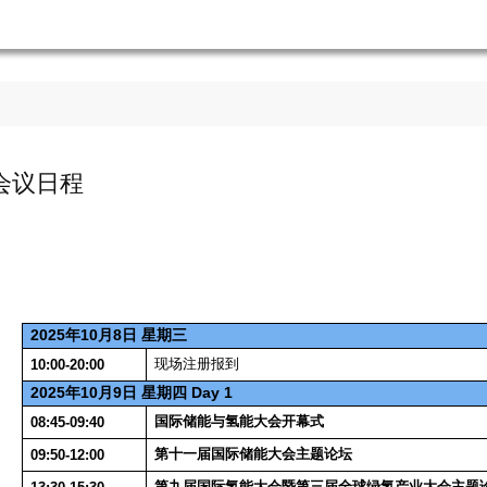
会议日程
2
02
5
10
8
年
月
日 星期
三
现场注册报到
10:00-20:00
2
02
5
10
9
D
ay 1
年
月
日 星期四
国际储能与氢能大会开幕式
08:45-09:
40
第十一届国际储能大会主题论坛
09:
5
0-1
2
:
00
第九届国际氢能大会暨第三届全球绿氢产业大会主题