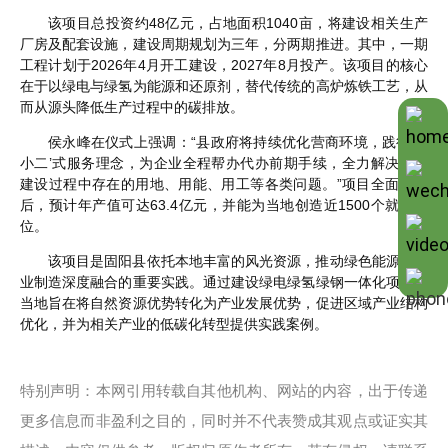
该项目总投资约48亿元，占地面积1040亩，将建设相关生产
厂房及配套设施，建设周期规划为三年，分两期推进。其中，一期
工程计划于2026年4月开工建设，2027年8月投产。该项目的核心
在于以绿电与绿氢为能源和还原剂，替代传统的高炉炼铁工艺，从
而从源头降低生产过程中的碳排放。
侯永峰在仪式上强调：“县政府将持续优化营商环境，践行‘店
小二’式服务理念，为企业全程帮办代办前期手续，全力解决项目
建设过程中存在的用地、用能、用工等各类问题。”项目全面达产
后，预计年产值可达63.4亿元，并能为当地创造近1500个就业岗
位。
该项目是固阳县依托本地丰富的风光资源，推动绿色能源与工
业制造深度融合的重要实践。通过建设绿电绿氢绿钢一体化项目，
当地旨在将自然资源优势转化为产业发展优势，促进区域产业结构
优化，并为相关产业的低碳化转型提供实践案例。
特别声明：本网引用转载自其他机构、网站的内容，出于传递
更多信息而非盈利之目的，同时并不代表赞成其观点或证实其