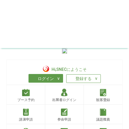
Hi,SNECにようこそ
∨
∨
ログイン
登録する
ブース予約
出展者ログイン
観客登録
講演申請
参会申請
議題推薦