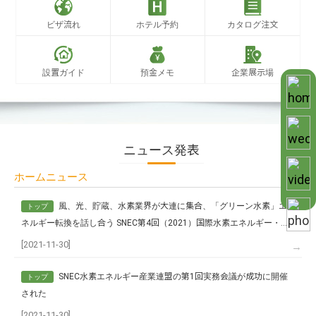
ビザ流れ
ホテル予約
カタログ注文
設置ガイド
預金メモ
企業展示場
ニュース発表
ホームニュース
風、光、貯蔵、水素業界が大連に集合、「グリーン水素」エ
トップ
ネルギー転換を話し合う SNEC第4回（2021）国際水素エネルギー・燃
料電池（大連）技術大会が成功に開催された SNEC水素エネルギー産業
[2021-11-30]
→
コンソーシアム設立、発足
SNEC水素エネルギー産業連盟の第1回実務会議が成功に開催
トップ
された
[2021-11-30]